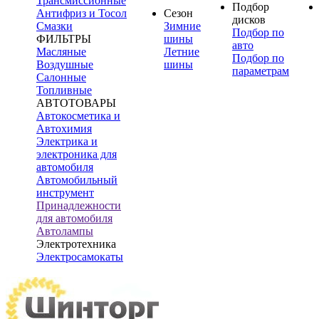
Трансмиссионные
Подбор
Антифриз и Тосол
Сезон
дисков
Смазки
Зимние
Подбор по
ФИЛЬТРЫ
шины
авто
Масляные
Летние
Подбор по
Воздушные
шины
параметрам
Салонные
Топливные
АВТОТОВАРЫ
Автокосметика и
Автохимия
Электрика и
электроника для
автомобиля
Автомобильный
инструмент
Принадлежности
для автомобиля
Автолампы
Электротехника
Электросамокаты