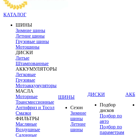
КАТАЛОГ
ШИНЫ
Зимние шины
Летние шины
Грузовые шины
Мотошины
ДИСКИ
Литые
Штампованные
АККУМУЛЯТОРЫ
Легковые
Грузовые
Мотоаккумуляторы
МАСЛА
ДИСКИ
АКБ
Моторные
ШИНЫ
Трансмиссионные
Подбор
Антифриз и Тосол
Сезон
дисков
Смазки
Зимние
Подбор по
ФИЛЬТРЫ
шины
авто
Масляные
Летние
Подбор по
Воздушные
шины
параметрам
Салонные