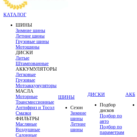
КАТАЛОГ
ШИНЫ
Зимние шины
Летние шины
Грузовые шины
Мотошины
ДИСКИ
Литые
Штампованные
АККУМУЛЯТОРЫ
Легковые
Грузовые
Мотоаккумуляторы
МАСЛА
ДИСКИ
АКБ
Моторные
ШИНЫ
Трансмиссионные
Подбор
Антифриз и Тосол
Сезон
дисков
Смазки
Зимние
Подбор по
ФИЛЬТРЫ
шины
авто
Масляные
Летние
Подбор по
Воздушные
шины
параметрам
Салонные