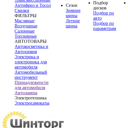
Трансмиссионные
Подбор
Антифриз и Тосол
Сезон
дисков
Смазки
Зимние
Подбор по
ФИЛЬТРЫ
шины
авто
Масляные
Летние
Подбор по
Воздушные
шины
параметрам
Салонные
Топливные
АВТОТОВАРЫ
Автокосметика и
Автохимия
Электрика и
электроника для
автомобиля
Автомобильный
инструмент
Принадлежности
для автомобиля
Автолампы
Электротехника
Электросамокаты