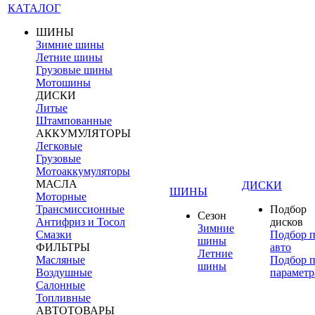
КАТАЛОГ
ШИНЫ
Зимние шины
Летние шины
Грузовые шины
Мотошины
ДИСКИ
Литые
Штампованные
АККУМУЛЯТОРЫ
Легковые
Грузовые
Мотоаккумуляторы
МАСЛА
ДИСКИ
ШИНЫ
Моторные
Трансмиссионные
Подбор
Сезон
Антифриз и Тосол
дисков
Зимние
Смазки
Подбор 
шины
ФИЛЬТРЫ
авто
Летние
Масляные
Подбор 
шины
Воздушные
параметр
Салонные
Топливные
АВТОТОВАРЫ