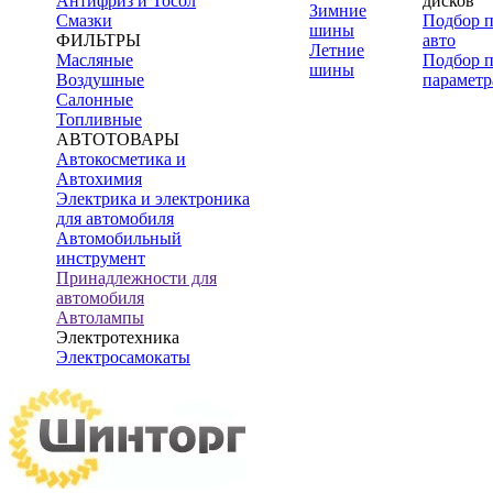
Антифриз и Тосол
дисков
Зимние
Смазки
Подбор 
шины
ФИЛЬТРЫ
авто
Летние
Масляные
Подбор 
шины
Воздушные
параметр
Салонные
Топливные
АВТОТОВАРЫ
Автокосметика и
Автохимия
Электрика и электроника
для автомобиля
Автомобильный
инструмент
Принадлежности для
автомобиля
Автолампы
Электротехника
Электросамокаты