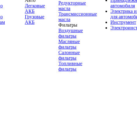
Авто
Принадлежн
Редукторные
по
Легковые
автомобиля
масла
АКБ
Электрика и
Трансмиссионные
по
Грузовые
для автомоб
масла
ам
АКБ
Инструмент
Фильтры
Электроинс
Воздушные
фильтры
Масляные
фильтры
Салонные
фильтры
Топливные
фильтры