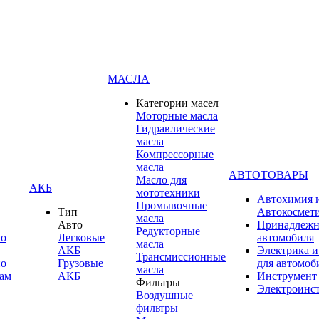
МАСЛА
Категории масел
Моторные масла
Гидравлические
масла
Компрессорные
масла
АВТОТОВАРЫ
Масло для
АКБ
мототехники
Автохимия 
Промывочные
Тип
Автокосмет
масла
Авто
Принадлежн
Редукторные
по
Легковые
автомобиля
масла
АКБ
Электрика и
Трансмиссионные
по
Грузовые
для автомоб
масла
ам
АКБ
Инструмент
Фильтры
Электроинс
Воздушные
фильтры