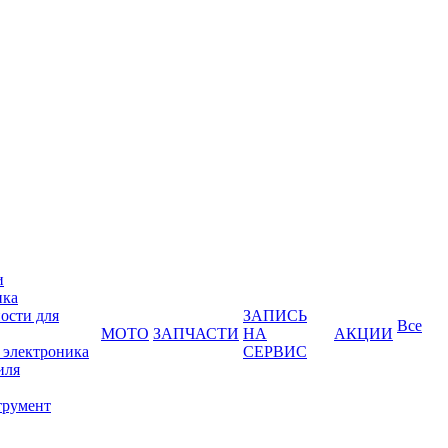
и
ика
ости для
ЗАПИСЬ
Все
МОТО
ЗАПЧАСТИ
НА
АКЦИИ
 электроника
СЕРВИС
иля
трумент