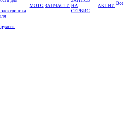
ости для
ЗАПИСЬ
Все
МОТО
ЗАПЧАСТИ
НА
АКЦИИ
 электроника
СЕРВИС
иля
трумент