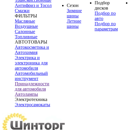
Трансмиссионные
Подбор
Антифриз и Тосол
Сезон
дисков
Смазки
Зимние
Подбор по
ФИЛЬТРЫ
шины
авто
Масляные
Летние
Подбор по
Воздушные
шины
параметрам
Салонные
Топливные
АВТОТОВАРЫ
Автокосметика и
Автохимия
Электрика и
электроника для
автомобиля
Автомобильный
инструмент
Принадлежности
для автомобиля
Автолампы
Электротехника
Электросамокаты