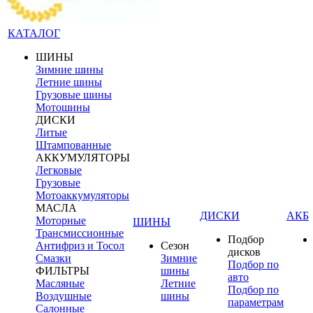
КАТАЛОГ
ШИНЫ
Зимние шины
Летние шины
Грузовые шины
Мотошины
ДИСКИ
Литые
Штампованные
АККУМУЛЯТОРЫ
Легковые
Грузовые
Мотоаккумуляторы
МАСЛА
ДИСКИ
АКБ
Моторные
ШИНЫ
Трансмиссионные
Подбор
Антифриз и Тосол
Сезон
дисков
Смазки
Зимние
Подбор по
ФИЛЬТРЫ
шины
авто
Масляные
Летние
Подбор по
Воздушные
шины
параметрам
Салонные