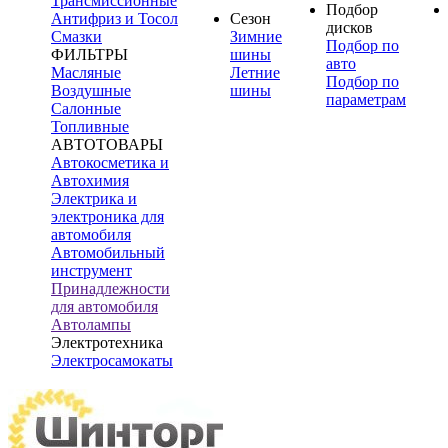
Трансмиссионные
Подбор
Антифриз и Тосол
Сезон
дисков
Смазки
Зимние
Подбор по
ФИЛЬТРЫ
шины
авто
Масляные
Летние
Подбор по
Воздушные
шины
параметрам
Салонные
Топливные
АВТОТОВАРЫ
Автокосметика и
Автохимия
Электрика и
электроника для
автомобиля
Автомобильный
инструмент
Принадлежности
для автомобиля
Автолампы
Электротехника
Электросамокаты