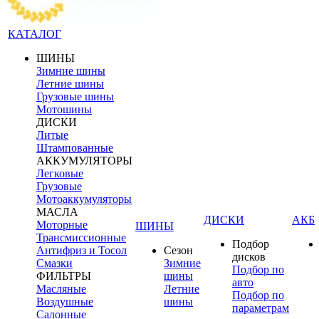
КАТАЛОГ
ШИНЫ
Зимние шины
Летние шины
Грузовые шины
Мотошины
ДИСКИ
Литые
Штампованные
АККУМУЛЯТОРЫ
Легковые
Грузовые
Мотоаккумуляторы
МАСЛА
ДИСКИ
АКБ
Моторные
ШИНЫ
Трансмиссионные
Подбор
Антифриз и Тосол
Сезон
дисков
Смазки
Зимние
Подбор по
ФИЛЬТРЫ
шины
авто
Масляные
Летние
Подбор по
Воздушные
шины
параметрам
Салонные