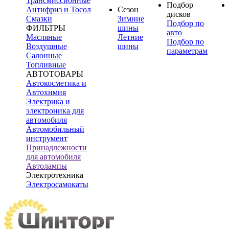
Трансмиссионные
Подбор
Антифриз и Тосол
Сезон
дисков
Смазки
Зимние
Подбор по
ФИЛЬТРЫ
шины
авто
Масляные
Летние
Подбор по
Воздушные
шины
параметрам
Салонные
Топливные
АВТОТОВАРЫ
Автокосметика и
Автохимия
Электрика и
электроника для
автомобиля
Автомобильный
инструмент
Принадлежности
для автомобиля
Автолампы
Электротехника
Электросамокаты