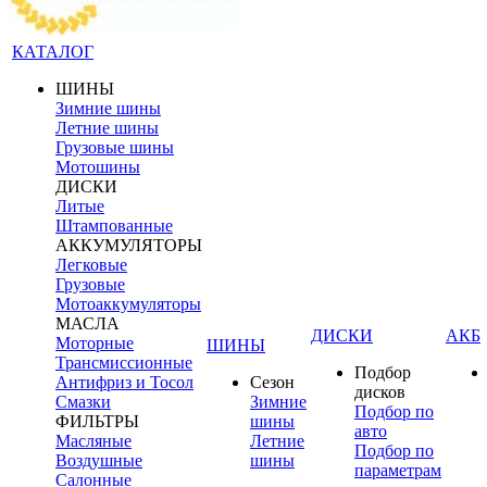
КАТАЛОГ
ШИНЫ
Зимние шины
Летние шины
Грузовые шины
Мотошины
ДИСКИ
Литые
Штампованные
АККУМУЛЯТОРЫ
Легковые
Грузовые
Мотоаккумуляторы
МАСЛА
ДИСКИ
АКБ
Моторные
ШИНЫ
Трансмиссионные
Подбор
Антифриз и Тосол
Сезон
дисков
Смазки
Зимние
Подбор по
ФИЛЬТРЫ
шины
авто
Масляные
Летние
Подбор по
Воздушные
шины
параметрам
Салонные