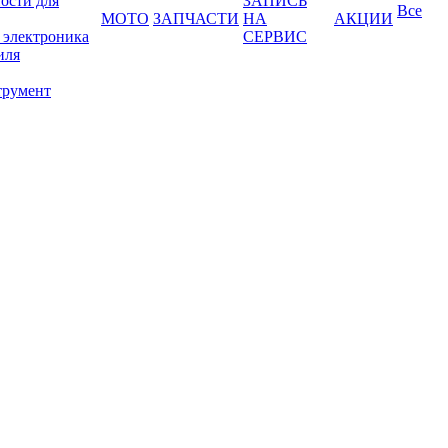
ости для
ЗАПИСЬ
Все
МОТО
ЗАПЧАСТИ
НА
АКЦИИ
 электроника
СЕРВИС
иля
трумент