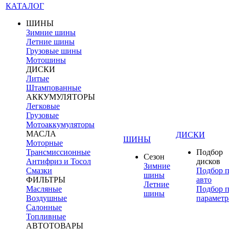
КАТАЛОГ
ШИНЫ
Зимние шины
Летние шины
Грузовые шины
Мотошины
ДИСКИ
Литые
Штампованные
АККУМУЛЯТОРЫ
Легковые
Грузовые
Мотоаккумуляторы
МАСЛА
ДИСКИ
ШИНЫ
Моторные
Трансмиссионные
Подбор
Сезон
Антифриз и Тосол
дисков
Зимние
Смазки
Подбор 
шины
ФИЛЬТРЫ
авто
Летние
Масляные
Подбор 
шины
Воздушные
параметр
Салонные
Топливные
АВТОТОВАРЫ