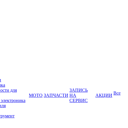
и
ика
ости для
ЗАПИСЬ
Все
МОТО
ЗАПЧАСТИ
НА
АКЦИИ
 электроника
СЕРВИС
иля
трумент