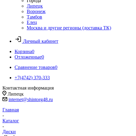
Города
Липецк
Воронеж
Тамбов
Елец
Москва и другие регионы (доставка ТК)
Личный кабинет
Корзина
0
Отложенные
0
Сравнение товаров
0
+7(4742) 370-333
Контактная информация
Липецк
internet@shintorg48.ru
Главная
-
Каталог
-
Диски