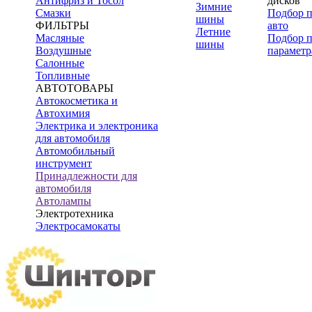
Антифриз и Тосол
дисков
Зимние
Смазки
Подбор 
шины
ФИЛЬТРЫ
авто
Летние
Масляные
Подбор 
шины
Воздушные
параметр
Салонные
Топливные
АВТОТОВАРЫ
Автокосметика и
Автохимия
Электрика и электроника
для автомобиля
Автомобильный
инструмент
Принадлежности для
автомобиля
Автолампы
Электротехника
Электросамокаты