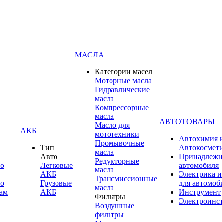
МАСЛА
Категории масел
Моторные масла
Гидравлические
масла
Компрессорные
масла
АВТОТОВАРЫ
Масло для
АКБ
мототехники
Автохимия 
Промывочные
Тип
Автокосмет
масла
Авто
Принадлежн
Редукторные
по
Легковые
автомобиля
масла
АКБ
Электрика и
Трансмиссионные
по
Грузовые
для автомоб
масла
ам
АКБ
Инструмент
Фильтры
Электроинс
Воздушные
фильтры