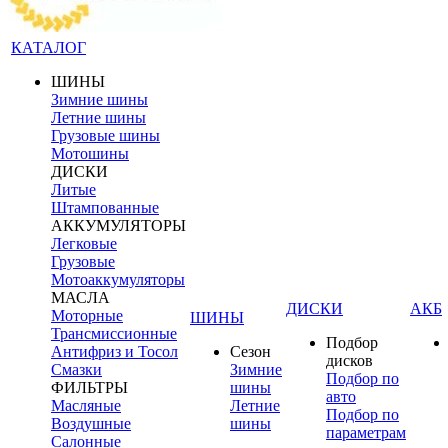
КАТАЛОГ
ШИНЫ
Зимние шины
Летние шины
Грузовые шины
Мотошины
ДИСКИ
Литые
Штампованные
АККУМУЛЯТОРЫ
Легковые
Грузовые
Мотоаккумуляторы
МАСЛА
ДИСКИ
АКБ
Моторные
ШИНЫ
Трансмиссионные
Подбор
Антифриз и Тосол
Сезон
дисков
Смазки
Зимние
Подбор по
ФИЛЬТРЫ
шины
авто
Масляные
Летние
Подбор по
Воздушные
шины
параметрам
Салонные