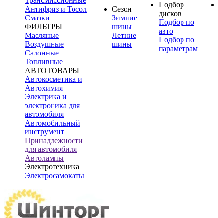
Трансмиссионные
Подбор
Антифриз и Тосол
Сезон
дисков
Смазки
Зимние
Подбор по
ФИЛЬТРЫ
шины
авто
Масляные
Летние
Подбор по
Воздушные
шины
параметрам
Салонные
Топливные
АВТОТОВАРЫ
Автокосметика и
Автохимия
Электрика и
электроника для
автомобиля
Автомобильный
инструмент
Принадлежности
для автомобиля
Автолампы
Электротехника
Электросамокаты