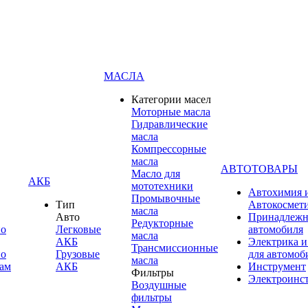
МАСЛА
Категории масел
Моторные масла
Гидравлические
масла
Компрессорные
масла
АВТОТОВАРЫ
Масло для
АКБ
мототехники
Автохимия 
Промывочные
Тип
Автокосмет
масла
Авто
Принадлежн
Редукторные
по
Легковые
автомобиля
масла
АКБ
Электрика и
Трансмиссионные
по
Грузовые
для автомоб
масла
ам
АКБ
Инструмент
Фильтры
Электроинс
Воздушные
фильтры