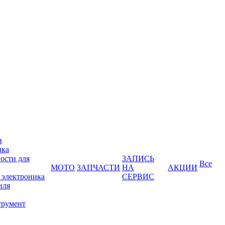
и
ика
ости для
ЗАПИСЬ
Все
МОТО
ЗАПЧАСТИ
НА
АКЦИИ
 электроника
СЕРВИС
иля
трумент