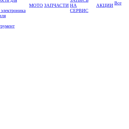
ости для
ЗАПИСЬ
Все
МОТО
ЗАПЧАСТИ
НА
АКЦИИ
 электроника
СЕРВИС
иля
трумент