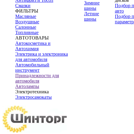
Антифриз и Тосол
дисков
Зимние
Смазки
Подбор 
шины
ФИЛЬТРЫ
авто
Летние
Масляные
Подбор 
шины
Воздушные
параметр
Салонные
Топливные
АВТОТОВАРЫ
Автокосметика и
Автохимия
Электрика и электроника
для автомобиля
Автомобильный
инструмент
Принадлежности для
автомобиля
Автолампы
Электротехника
Электросамокаты