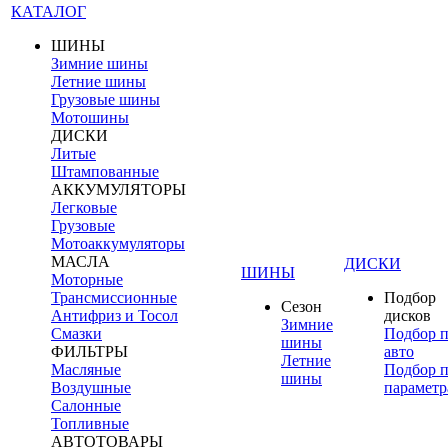
КАТАЛОГ
ШИНЫ
Зимние шины
Летние шины
Грузовые шины
Мотошины
ДИСКИ
Литые
Штампованные
АККУМУЛЯТОРЫ
Легковые
Грузовые
Мотоаккумуляторы
МАСЛА
ДИСКИ
ШИНЫ
Моторные
Трансмиссионные
Подбор
Сезон
Антифриз и Тосол
дисков
Зимние
Смазки
Подбор 
шины
ФИЛЬТРЫ
авто
Летние
Масляные
Подбор 
шины
Воздушные
параметр
Салонные
Топливные
АВТОТОВАРЫ