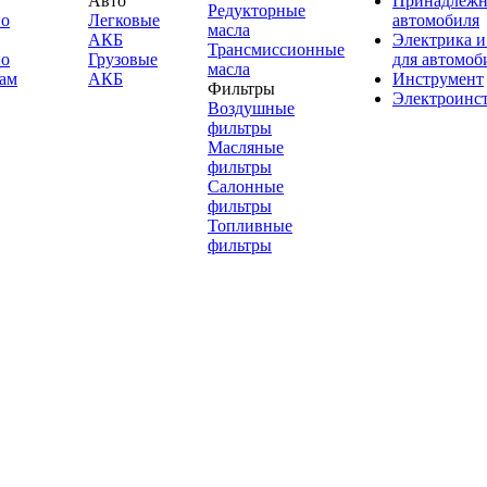
Авто
Принадлежн
Редукторные
по
Легковые
автомобиля
масла
АКБ
Электрика и
Трансмиссионные
по
Грузовые
для автомоб
масла
ам
АКБ
Инструмент
Фильтры
Электроинс
Воздушные
фильтры
Масляные
фильтры
Салонные
фильтры
Топливные
фильтры