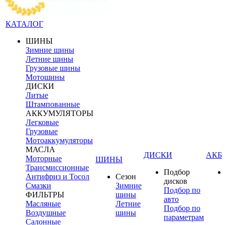
КАТАЛОГ
ШИНЫ
Зимние шины
Летние шины
Грузовые шины
Мотошины
ДИСКИ
Литые
Штампованные
АККУМУЛЯТОРЫ
Легковые
Грузовые
Мотоаккумуляторы
МАСЛА
ДИСКИ
АКБ
Моторные
ШИНЫ
Трансмиссионные
Подбор
Антифриз и Тосол
Сезон
дисков
Смазки
Зимние
Подбор по
ФИЛЬТРЫ
шины
авто
Масляные
Летние
Подбор по
Воздушные
шины
параметрам
Салонные