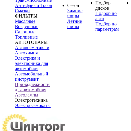
Трансмиссионные
Подбор
Антифриз и Тосол
Сезон
дисков
Смазки
Зимние
Подбор по
ФИЛЬТРЫ
шины
авто
Масляные
Летние
Подбор по
Воздушные
шины
параметрам
Салонные
Топливные
АВТОТОВАРЫ
Автокосметика и
Автохимия
Электрика и
электроника для
автомобиля
Автомобильный
инструмент
Принадлежности
для автомобиля
Автолампы
Электротехника
Электросамокаты