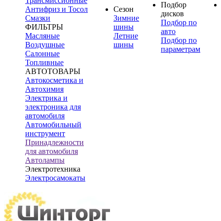
Трансмиссионные
Подбор
Антифриз и Тосол
Сезон
дисков
Смазки
Зимние
Подбор по
ФИЛЬТРЫ
шины
авто
Масляные
Летние
Подбор по
Воздушные
шины
параметрам
Салонные
Топливные
АВТОТОВАРЫ
Автокосметика и
Автохимия
Электрика и
электроника для
автомобиля
Автомобильный
инструмент
Принадлежности
для автомобиля
Автолампы
Электротехника
Электросамокаты