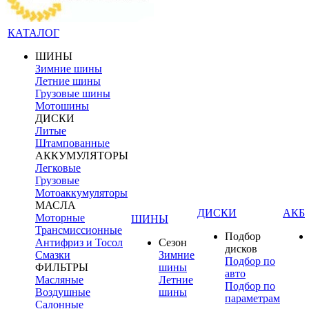
КАТАЛОГ
ШИНЫ
Зимние шины
Летние шины
Грузовые шины
Мотошины
ДИСКИ
Литые
Штампованные
АККУМУЛЯТОРЫ
Легковые
Грузовые
Мотоаккумуляторы
МАСЛА
ДИСКИ
АКБ
Моторные
ШИНЫ
Трансмиссионные
Подбор
Антифриз и Тосол
Сезон
дисков
Смазки
Зимние
Подбор по
ФИЛЬТРЫ
шины
авто
Масляные
Летние
Подбор по
Воздушные
шины
параметрам
Салонные