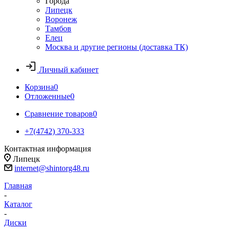
Города
Липецк
Воронеж
Тамбов
Елец
Москва и другие регионы (доставка ТК)
Личный кабинет
Корзина
0
Отложенные
0
Сравнение товаров
0
+7(4742) 370-333
Контактная информация
Липецк
internet@shintorg48.ru
Главная
-
Каталог
-
Диски