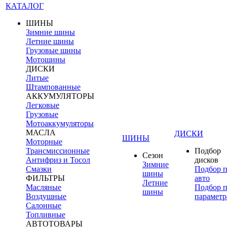
КАТАЛОГ
ШИНЫ
Зимние шины
Летние шины
Грузовые шины
Мотошины
ДИСКИ
Литые
Штампованные
АККУМУЛЯТОРЫ
Легковые
Грузовые
Мотоаккумуляторы
МАСЛА
ДИСКИ
ШИНЫ
Моторные
Трансмиссионные
Подбор
Сезон
Антифриз и Тосол
дисков
Зимние
Смазки
Подбор 
шины
ФИЛЬТРЫ
авто
Летние
Масляные
Подбор 
шины
Воздушные
параметр
Салонные
Топливные
АВТОТОВАРЫ