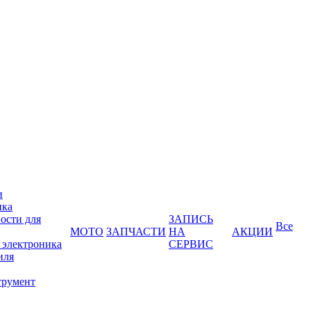
и
ика
ости для
ЗАПИСЬ
Все
МОТО
ЗАПЧАСТИ
НА
АКЦИИ
 электроника
СЕРВИС
иля
трумент