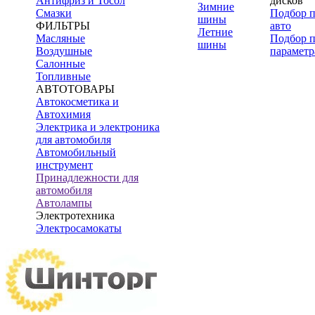
Антифриз и Тосол
дисков
Зимние
Смазки
Подбор 
шины
ФИЛЬТРЫ
авто
Летние
Масляные
Подбор 
шины
Воздушные
параметр
Салонные
Топливные
АВТОТОВАРЫ
Автокосметика и
Автохимия
Электрика и электроника
для автомобиля
Автомобильный
инструмент
Принадлежности для
автомобиля
Автолампы
Электротехника
Электросамокаты