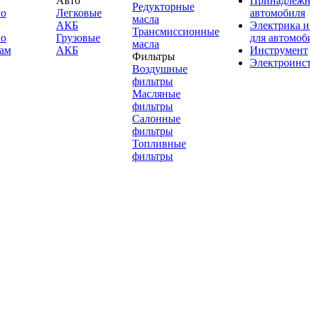
Авто
Принадлежн
Редукторные
по
Легковые
автомобиля
масла
АКБ
Электрика и
Трансмиссионные
по
Грузовые
для автомоб
масла
ам
АКБ
Инструмент
Фильтры
Электроинс
Воздушные
фильтры
Масляные
фильтры
Салонные
фильтры
Топливные
фильтры