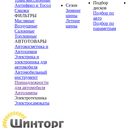
Трансмиссионные
Подбор
Антифриз и Тосол
Сезон
дисков
Смазки
Зимние
Подбор по
ФИЛЬТРЫ
шины
авто
Масляные
Летние
Подбор по
Воздушные
шины
параметрам
Салонные
Топливные
АВТОТОВАРЫ
Автокосметика и
Автохимия
Электрика и
электроника для
автомобиля
Автомобильный
инструмент
Принадлежности
для автомобиля
Автолампы
Электротехника
Электросамокаты