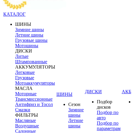
КАТАЛОГ
ШИНЫ
Зимние шины
Летние шины
Грузовые шины
Мотошины
ДИСКИ
Литые
Штампованные
АККУМУЛЯТОРЫ
Легковые
Грузовые
Мотоаккумуляторы
МАСЛА
ДИСКИ
АКБ
Моторные
ШИНЫ
Трансмиссионные
Подбор
Антифриз и Тосол
Сезон
дисков
Смазки
Зимние
Подбор по
ФИЛЬТРЫ
шины
авто
Масляные
Летние
Подбор по
Воздушные
шины
параметрам
Салонные