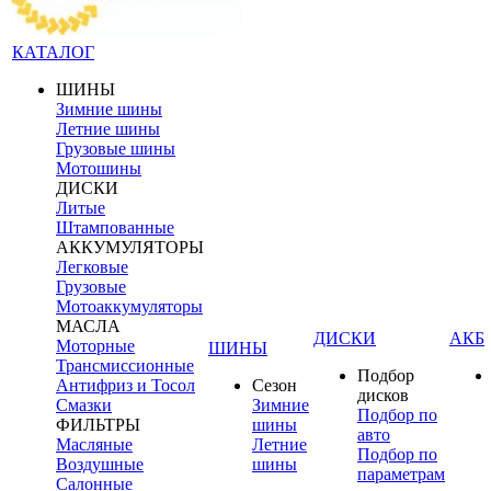
КАТАЛОГ
ШИНЫ
Зимние шины
Летние шины
Грузовые шины
Мотошины
ДИСКИ
Литые
Штампованные
АККУМУЛЯТОРЫ
Легковые
Грузовые
Мотоаккумуляторы
МАСЛА
ДИСКИ
АКБ
Моторные
ШИНЫ
Трансмиссионные
Подбор
Антифриз и Тосол
Сезон
дисков
Смазки
Зимние
Подбор по
ФИЛЬТРЫ
шины
авто
Масляные
Летние
Подбор по
Воздушные
шины
параметрам
Салонные