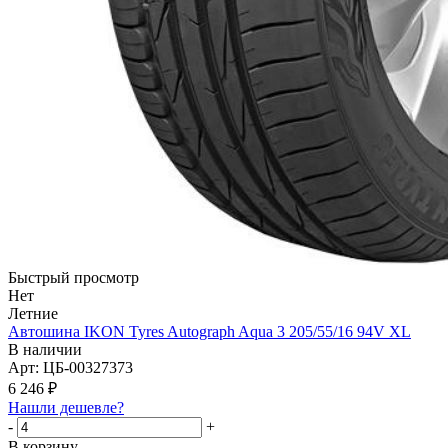
Быстрый просмотр
Нет
Летние
Автошина IKON Tyres Autograph Aqua 3 205/55/16 94V XL
В наличии
Арт: ЦБ-00327373
6 246
₽
Нашли дешевле?
-
+
В корзину