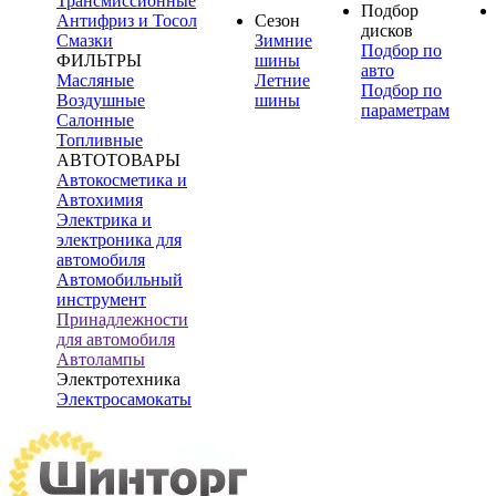
Трансмиссионные
Подбор
Антифриз и Тосол
Сезон
дисков
Смазки
Зимние
Подбор по
ФИЛЬТРЫ
шины
авто
Масляные
Летние
Подбор по
Воздушные
шины
параметрам
Салонные
Топливные
АВТОТОВАРЫ
Автокосметика и
Автохимия
Электрика и
электроника для
автомобиля
Автомобильный
инструмент
Принадлежности
для автомобиля
Автолампы
Электротехника
Электросамокаты