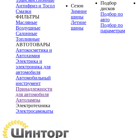
Трансмиссионные
Подбор
Антифриз и Тосол
Сезон
дисков
Смазки
Зимние
Подбор по
ФИЛЬТРЫ
шины
авто
Масляные
Летние
Подбор по
Воздушные
шины
параметрам
Салонные
Топливные
АВТОТОВАРЫ
Автокосметика и
Автохимия
Электрика и
электроника для
автомобиля
Автомобильный
инструмент
Принадлежности
для автомобиля
Автолампы
Электротехника
Электросамокаты