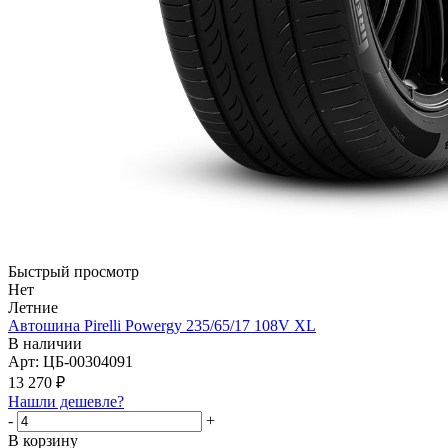
Быстрый просмотр
Нет
Летние
Автошина Pirelli Powergy 235/65/17 108V XL
В наличии
Арт: ЦБ-00304091
13 270
₽
Нашли дешевле?
-
+
В корзину