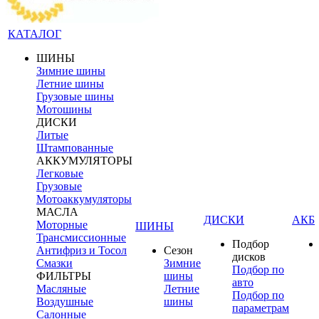
КАТАЛОГ
ШИНЫ
Зимние шины
Летние шины
Грузовые шины
Мотошины
ДИСКИ
Литые
Штампованные
АККУМУЛЯТОРЫ
Легковые
Грузовые
Мотоаккумуляторы
МАСЛА
ДИСКИ
АКБ
Моторные
ШИНЫ
Трансмиссионные
Подбор
Антифриз и Тосол
Сезон
дисков
Смазки
Зимние
Подбор по
ФИЛЬТРЫ
шины
авто
Масляные
Летние
Подбор по
Воздушные
шины
параметрам
Салонные